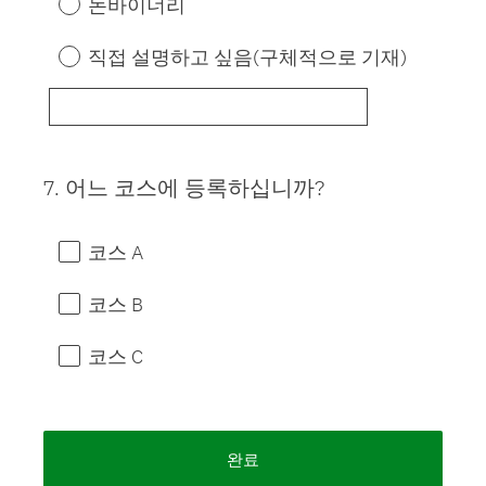
논바이너리
직접 설명하고 싶음(구체적으로 기재)
7
.
어느 코스에 등록하십니까?
Question
Title
코스 A
코스 B
코스 C
완료