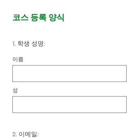
코스 등록 양식
1
.
학생 성명:
Question
Title
이름
성
2
.
이메일:
Question