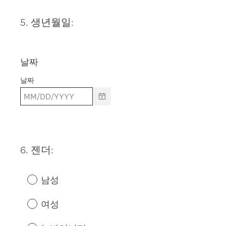
5
.
생년월일:
Question
Title
날짜
날짜
6
.
젠더:
Question
Title
남성
여성