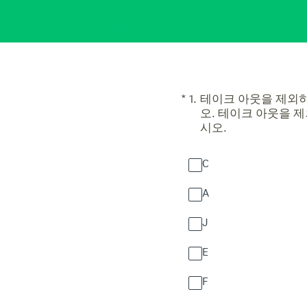
콘
고급분기연습3
텐
츠
로
건
너
뛰
(필수)
*
1
.
테이크 아웃을 제외하
기
오. 테이크 아웃을 
시오.
C
A
J
E
F