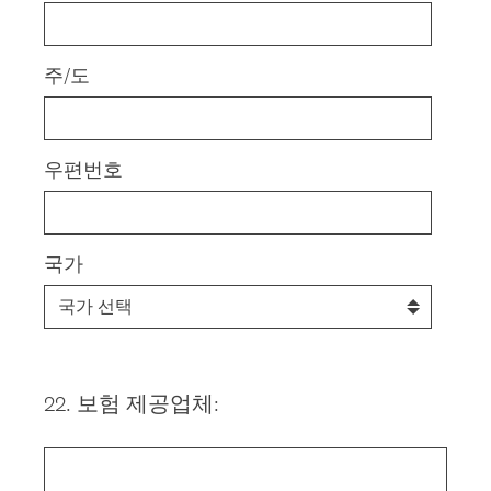
주/도
우편번호
국가
22
.
보험 제공업체:
Question
Title