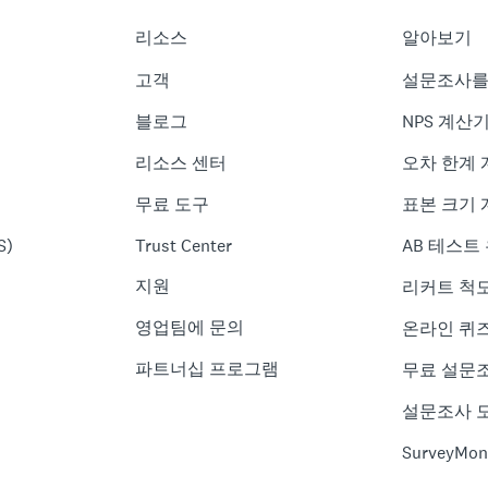
리소스
알아보기
고객
설문조사를
블로그
NPS 계산
리소스 센터
오차 한계
무료 도구
표본 크기
S)
Trust Center
AB 테스트
지원
리커트 척
영업팀에 문의
온라인 퀴
파트너십 프로그램
무료 설문
설문조사 
SurveyMon