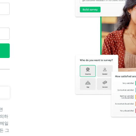
면
동의하
이메일
든 그