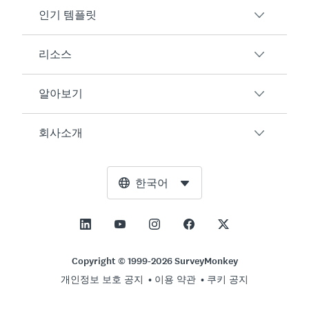
인기 템플릿
개요
설문조사
리소스
고객 만족도
AI 설문조사 생성기
직원 참여도
알아보기
온라인 양식
고객
행사 피드백
시장 조사
블로그
회사소개
제품 테스트
설문조사를 만드는 방법
연동 서비스
리소스 센터
Net Promoter Score(NPS)
NPS 계산기
AI
무료 도구
경영진
한국어
코스 평가
오차 한계 계산기
Enterprise
Trust Center
보도자료
모든 기본서식
표본 크기 계산기
가격
지원
이상과 사명
AB 테스트 유의성 계산기
지원서 관리
영업팀에 문의
소셜 임팩트 및 포용성
Copyright © 1999-2026 SurveyMonkey
리커트 척도
개인정보 보호 공지
이용 약관
쿠키 공지
파트너십 프로그램
채용 정보
채용정보
온라인 퀴즈