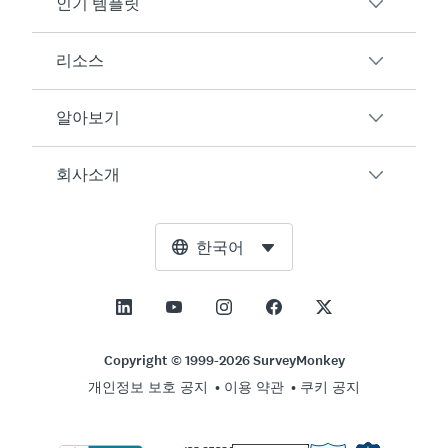
인기 템플릿
개요
설문조사
리소스
고객 만족도
AI 설문조사 생성기
직원 참여도
알아보기
온라인 양식
고객
행사 피드백
시장 조사
블로그
회사소개
제품 테스트
설문조사를 만드는 방법
연동 서비스
리소스 센터
Net Promoter Score(NPS)
NPS 계산기
AI
무료 도구
경영진
한국어
코스 평가
오차 한계 계산기
Enterprise
Trust Center
보도자료
모든 기본서식
표본 크기 계산기
가격
지원
이상과 사명
AB 테스트 유의성 계산기
지원서 관리
영업팀에 문의
소셜 임팩트 및 포용성
Copyright © 1999-2026 SurveyMonkey
리커트 척도
개인정보 보호 공지
이용 약관
쿠키 공지
파트너십 프로그램
채용 정보
채용정보
온라인 퀴즈
위치