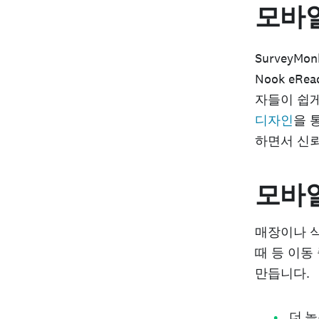
모바
SurveyMo
Nook e
자들이 쉽게
디자인
을 
하면서 신뢰
모바일
매장이나 식
때 등 이동
만듭니다.
더 높