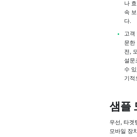
나 
속 
다.
고객
문한
전,
설문
수 
기적
샘플
우선, 타겟
모바일 장