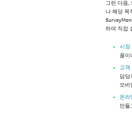
그런 다음, S
나 해당 목
SurveyMon
하여 직접 
시장
품이
고객
담당
모바
온라
만들