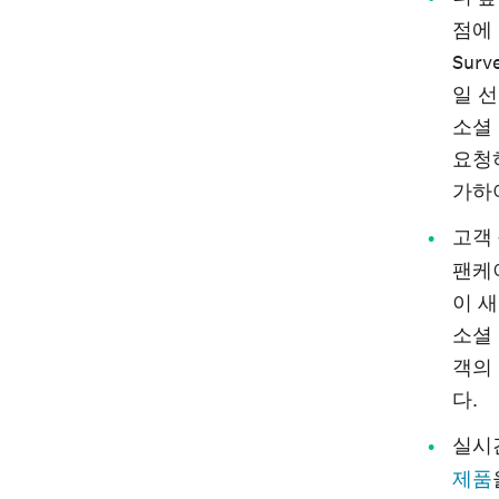
점에
Sur
일 
소셜
요청
가하
고객
팬케
이 
소셜
객의
다.
실시
제품