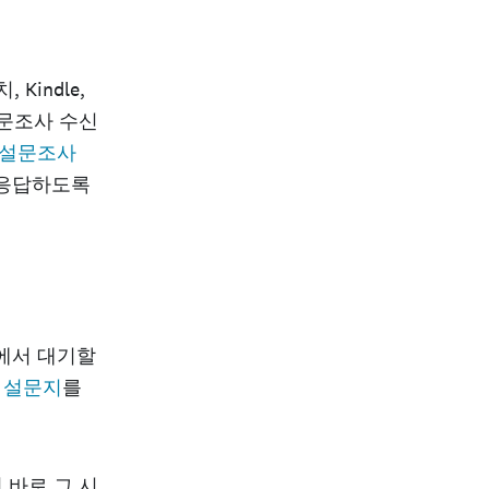
치, Kindle,
설문조사 수신
 설문조사
 응답하도록
에서 대기할
는
설문지
를
 바로 그 시